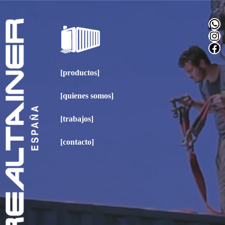
Saltar
al
WhatsApp
contenido
Instagram
Facebook
[productos]
[quienes somos]
[trabajos]
[contacto]